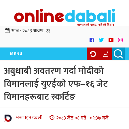
आज :
२०८३ श्रावण, २१
MENU
अबुधाबी अवतरण गर्दा मोदीको
विमानलाई युएईको एफ–१६ जेट
विमानहरूबाट स्कर्टिङ
अनलाइन डबली
२०८३ जेठ ०१ गते ०९:३७ बजे