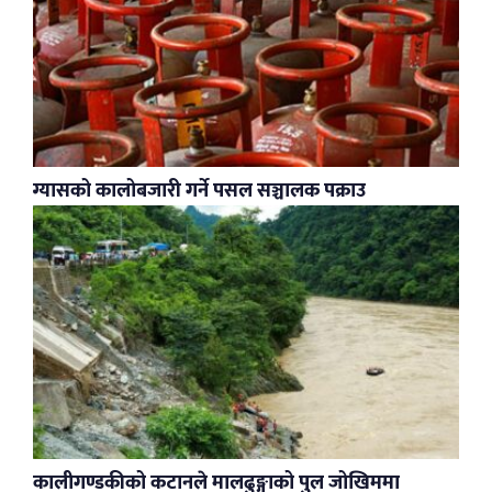
ग्यासको कालोबजारी गर्ने पसल सञ्चालक पक्राउ
कालीगण्डकीको कटानले मालढुङ्गाको पुल जोखिममा