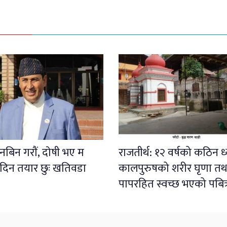
बिन गराैं, दाेषी भए म
राजतीर्थ: १२ वर्षको कठिन 
 दिन तयार छुः खतिवडा
कालपुरुषको शरीर घृणा तथ
पापरहित स्वच्छ भएको पबित्र