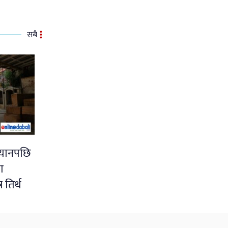
सबै
ध्यानपछि
ा
 तिर्थ