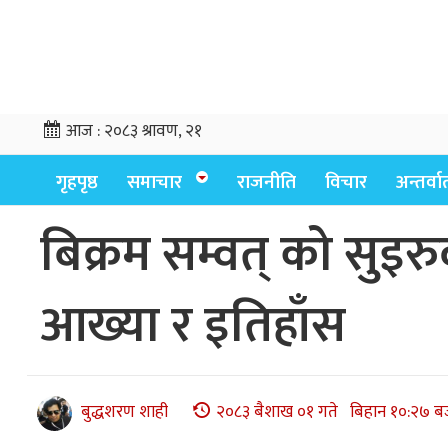
आज :
२०८३ श्रावण, २१
गृहपृष्ठ
समाचार
राजनीति
विचार
अन्तर्वार्
बिक्रम सम्वत् को सुइर
आख्या र इतिहाँस
बुद्धशरण शाही
२०८३ बैशाख ०१ गते बिहान १०:२७ ब