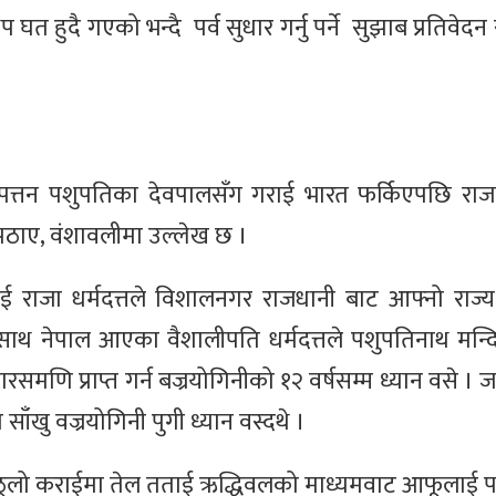
 घत हुदै गएको भन्दै पर्व सुधार गर्नु पर्ने सुझाब प्रतिवे
पत्तन पशुपतिका देवपालसँग गराई भारत फर्किएपछि रा
ल पठाए, वंशावलीमा उल्लेख छ ।
ई राजा धर्मदत्तले विशालनगर राजधानी बाट आफ्नो राज्
ेमका साथ नेपाल आएका वैशालीपति धर्मदत्तले पशुपतिनाथ मन्द
 पारसमणि प्राप्त गर्न बज्रयोगिनीको १२ वर्षसम्म ध्यान वसे 
 साँखु वज्रयोगिनी पुगी ध्यान वस्दथे ।
ेको ठूलो कराईमा तेल तताई ऋद्धिवलको माध्यमवाट आफूलाई 