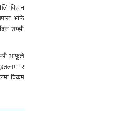
 भोलि विहान
लिपल्ट आफै
दत्त सम्झी
ुम्पी आफूले
भुइतलामा र
ालमा विक्रम