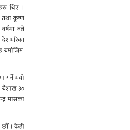
हरु थिए ।
 तथा कृष्ण
्षमा बन्ने
ले देशभरिका
लाह बमोजिम
ा गर्ने भयो
र बैशाख ३०
्द्र मासका
छौँ । केही