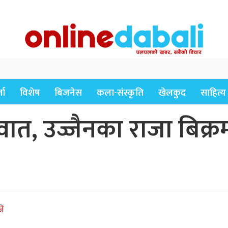
ता
विशेष
बिजनेस
कला-संस्कृति
खेलकुद
साहित्य
ुवात, उज्जैनका राजा बिक्
जे