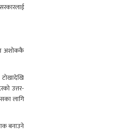
दन सरकारलाई
जा अशोककै
य टोखादेखि
िरको उत्तर-
। जसका लागि
पाक बनाउने