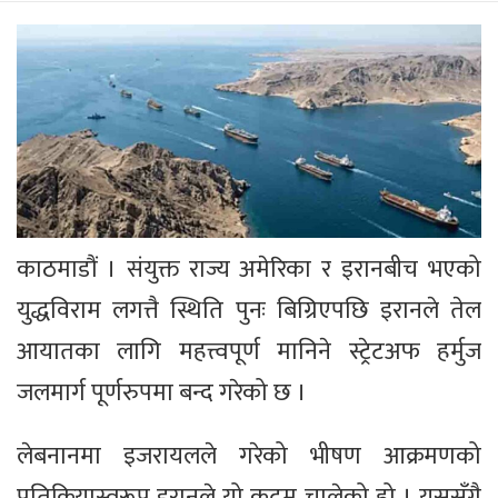
काठमाडौं । संयुक्त राज्य अमेरिका र इरानबीच भएको
युद्धविराम लगत्तै स्थिति पुनः बिग्रिएपछि इरानले तेल
आयातका लागि महत्त्वपूर्ण मानिने स्ट्रेटअफ हर्मुज
जलमार्ग पूर्णरुपमा बन्द गरेको छ ।
लेबनानमा इजरायलले गरेको भीषण आक्रमणको
प्रतिक्रियास्वरूप इरानले यो कदम चालेको हो । यससँगै