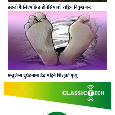
डढेलो फैलिएपछि इन्डोनेसियाको राष्ट्रिय निकुञ्ज बन्द
एम्बुलेन्स दुर्घटनामा डेढ महिने शिशुको मृत्यु