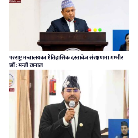
परराष्ट्र मन्त्रालयका ऐतिहासिक दस्तावेज संरक्षणमा गम्भीर
छौँ : मन्त्री खनाल