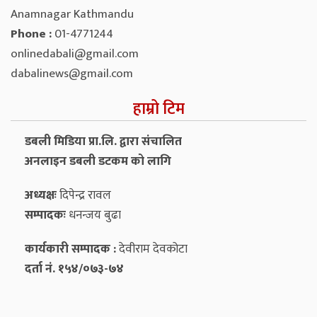
Anamnagar Kathmandu
Phone :
01-4771244
onlinedabali@gmail.com
dabalinews@gmail.com
हाम्रो टिम
डबली मिडिया प्रा.लि. द्वारा संचालित
अनलाइन डबली डटकम को लागि
अध्यक्षः
दिपेन्द्र रावल
सम्पादकः
धनन्‍जय बुढा
कार्यकारी सम्पादक :
देवीराम देवकोटा
दर्ता नं. १५४/०७३-७४