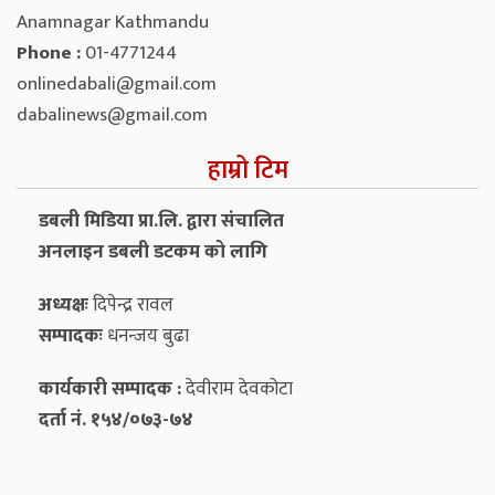
Anamnagar Kathmandu
Phone :
01-4771244
onlinedabali@gmail.com
dabalinews@gmail.com
हाम्रो टिम
डबली मिडिया प्रा.लि. द्वारा संचालित
अनलाइन डबली डटकम को लागि
अध्यक्षः
दिपेन्द्र रावल
सम्पादकः
धनन्‍जय बुढा
कार्यकारी सम्पादक :
देवीराम देवकोटा
दर्ता नं. १५४/०७३-७४