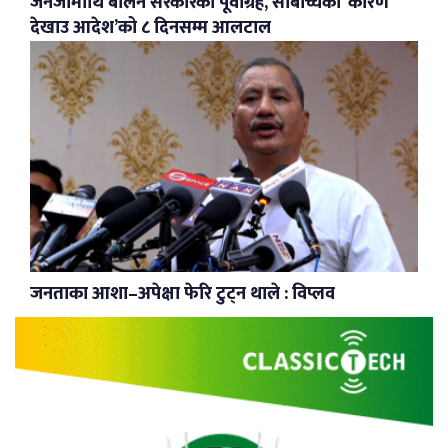
जेनजीमाथि बालेन सरकारको पूर्वाग्रह, सार्बोच्चको ‘कारण
देखाउ आदेश’को ८ दिनसम्म आलटाल
जनताका आशा–अपेक्षा फेरि टुट्न थाले : विप्लव