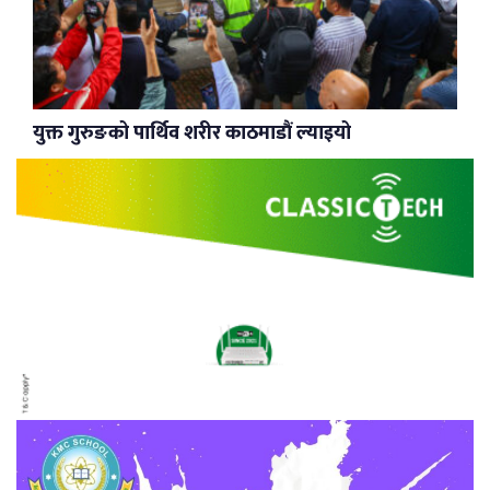
युक्त गुरुङको पार्थिव शरीर काठमाडौं ल्याइयो