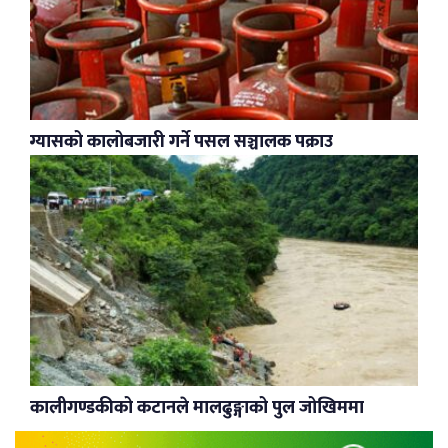
ग्यासको कालोबजारी गर्ने पसल सञ्चालक पक्राउ
कालीगण्डकीको कटानले मालढुङ्गाको पुल जोखिममा