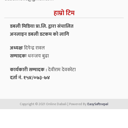
हाम्रो टिम
डबली मिडिया प्रा.लि. द्वारा संचालित
अनलाइन डबली डटकम को लागि
अध्यक्षः
दिपेन्द्र रावल
सम्पादकः
धनन्‍जय बुढा
कार्यकारी सम्पादक :
देवीराम देवकोटा
दर्ता नं. १५४/०७३-७४
Copyright © 2021 Online Dabali | Powered By
EasySoftnepal