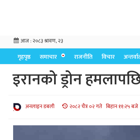
आज :
२०८३ श्रावण, २३
गृहपृष्ठ
समाचार
राजनीति
विचार
अन्तर्वार्
इरानको ड्रोन हमलापछि दु
अनलाइन डबली
२०८२ चैत्र ०२ गते बिहान ११:२५ बजे