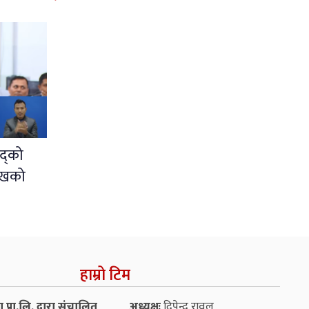
द्को
ुखको
हाम्रो टिम
प्रा.लि. द्वारा संचालित
अध्यक्षः
दिपेन्द्र रावल