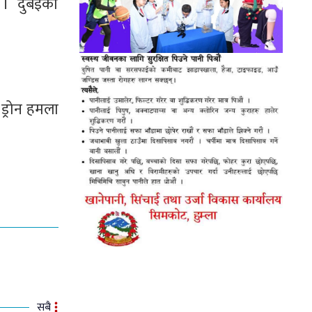
छ । दुबईका
ड्रोन हमला
सबै