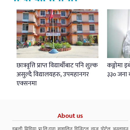
छात्रवृत्ति प्राप्त विद्यार्थीबाट पनि शुल्क
कङ्गोमा 
असुल्दै विद्यालयहरु, उपमहानगर
३३० जना 
एक्सनमा
About us
डबली मिडिया प्रा.लि.द्वारा सञ्चालित डिजिटल न्युज पोर्टल अनलाइन