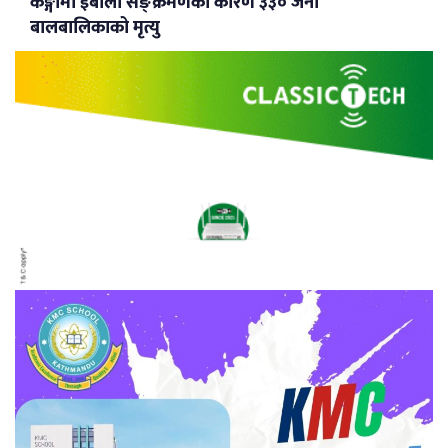
कङ्गोमा इबोला सङ्क्रमणका कारण ३३० जना
बालबालिकाको मृत्यु