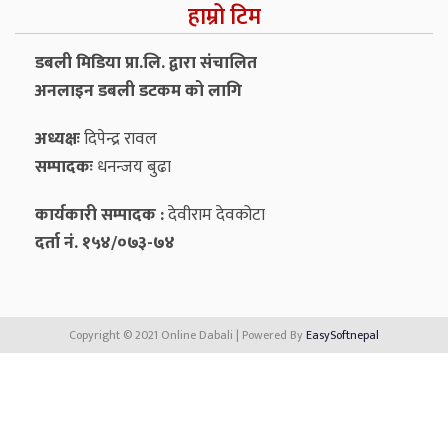
हाम्रो टिम
डबली मिडिया प्रा.लि. द्वारा संचालित
अनलाइन डबली डटकम को लागि
अध्यक्षः
दिपेन्द्र रावल
सम्पादकः
धनन्‍जय बुढा
कार्यकारी सम्पादक :
देवीराम देवकोटा
दर्ता नं. १५४/०७३-७४
Copyright © 2021 Online Dabali | Powered By
EasySoftnepal