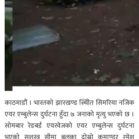
काठमाडौं । भारतको झारखण्ड स्थिीत सिमरिया नजिक
एयर एम्बुलेन्स दुर्घटना हुँदा ७ जनाको मृत्यु भएको छ ।
सोमबार रेडबर्ड एयरवेजको एयर एम्बुलेन्स दुर्घटना
भएको सशस्त्र सीमा बलका दोस्रो कमाण्डर रमेश