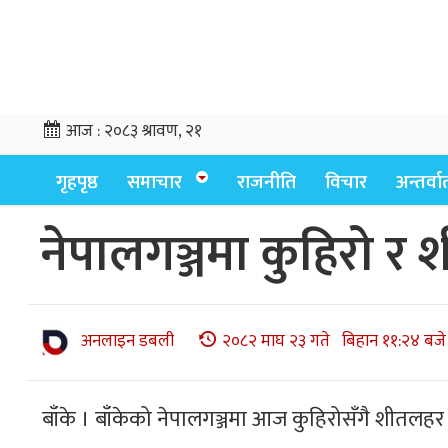
आज :
२०८३ श्रावण, २१
गृहपृष्ठ
समाचार
राजनीति
विचार
अन्तर्वार्
नेपालगञ्जमा कुहिरो र
अनलाइन डबली
२०८२ माघ २३ गते बिहान ११:२४ बजे
बाँके । बाँकेको नेपालगञ्जमा आज कुहिरोसँगै शीतलहर