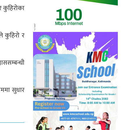
र कुहिरोका
े कुहिरो र
ाससम्बन्धी
सममा सुधार