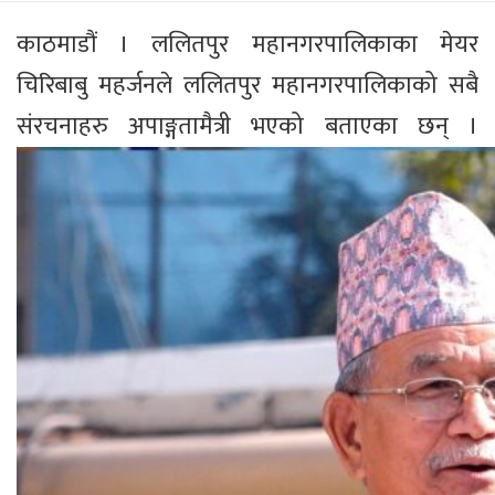
काठमाडौं । ललितपुर महानगरपालिकाका मेयर
चिरिबाबु महर्जनले ललितपुर महानगरपालिकाको सबै
संरचनाहरु अपाङ्गतामैत्री भएको बताएका छन् ।