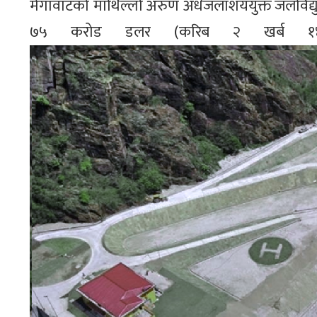
मेगावाटको माथिल्लो अरुण अर्धजलाशययुक्त जलविद्य
७५ करोड डलर (करिब २ खर्ब १४