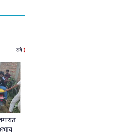
सबै
नलगायत
 अभाव