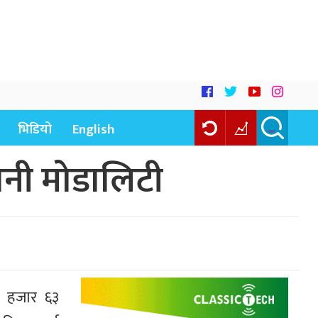
भिडियो
English
नी मोडालिटी
 १ हजार ६३