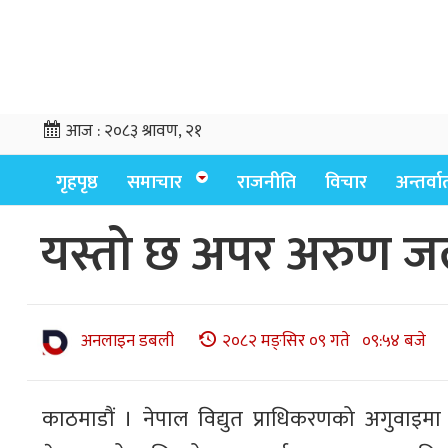
आज :
२०८३ श्रावण, २१
गृहपृष्ठ
समाचार
राजनीति
विचार
अन्तर्वार्
यस्तो छ अपर अरुण ज
अनलाइन डबली
२०८२ मङ्सिर ०९ गते ०९:५४ बजे
काठमाडौं । नेपाल विद्युत प्राधिकरणको अगुवाइम