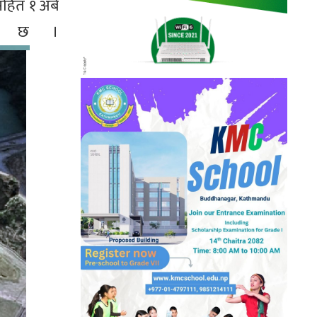
हित १ अर्ब
को छ ।