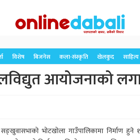
ता
विशेष
बिजनेस
कला-संस्कृति
खेलकुद
साहित्य
लविद्युत आयोजनाको लगा
ा सङ्खुवासभाको भोटखोला गाउँपालिकामा निर्माण हुने