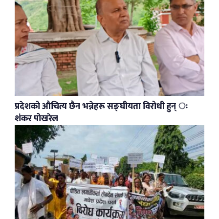
प्रदेशको औचित्य छैन भन्नेहरू सङ्घीयता विरोधी हुन् ः
शंकर पोखरेल