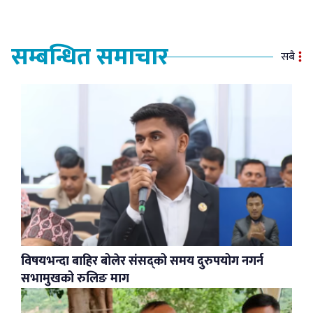
सम्बन्धित समाचार
सबै
विषयभन्दा बाहिर बोलेर संसद्को समय दुरुपयोग नगर्न
सभामुखको रुलिङ माग