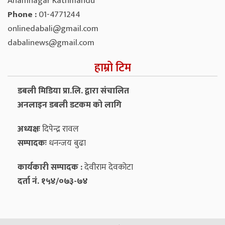
Anamnagar Kathmandu
Phone :
01-4771244
onlinedabali@gmail.com
dabalinews@gmail.com
हाम्रो टिम
डबली मिडिया प्रा.लि. द्वारा संचालित
अनलाइन डबली डटकम को लागि
अध्यक्षः
दिपेन्द्र रावल
सम्पादकः
धनन्‍जय बुढा
कार्यकारी सम्पादक :
देवीराम देवकोटा
दर्ता नं. १५४/०७३-७४