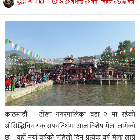
बुद्धशरण शाही
२०८२ बैशाख ०१ गते बिहान ०९:०७ बजे
काठमाडौं – टोखा नगरपालिका वडा २ मा रहेको
श्रीसिद्धिविनायक सपनतिर्थमा आज विशेष मेला लागेको
छ। यहाँ नयाँ वर्षको पहिलो दिन प्रत्येक वर्ष मेला लाग्ने