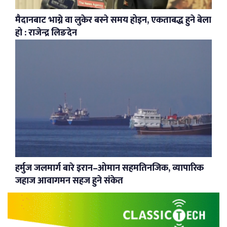
मैदानबाट भाग्ने वा लुकेर बस्ने समय होइन, एकताबद्ध हुने बेला
हो : राजेन्द्र लिङदेन
हर्मुज जलमार्ग बारे इरान–ओमान सहमतिनजिक, व्यापारिक
जहाज आवागमन सहज हुने संकेत