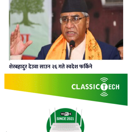
शेरबहादुर देउवा साउन २६ गते स्वदेश फर्किने