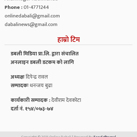
Phone :
01-4771244
onlinedabali@gmail.com
dabalinews@gmail.com
हाम्रो टिम
डबली मिडिया प्रा.लि. द्वारा संचालित
अनलाइन डबली डटकम को लागि
अध्यक्षः
दिपेन्द्र रावल
सम्पादकः
धनन्‍जय बुढा
कार्यकारी सम्पादक :
देवीराम देवकोटा
दर्ता नं. १५४/०७३-७४
Copyright © 2021 Online Dabali | Powered By
EasySoftnepal