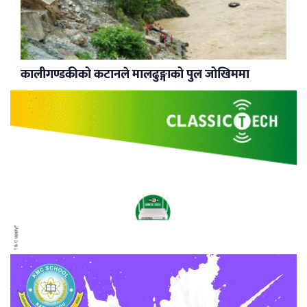
कालीगण्डकीको कटानले मालढुङ्गाको पुल जोखिममा