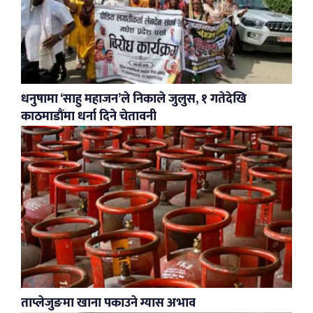
धनुषामा ‘साहु महाजन’ले निकाले जुलुस, १ गतेदेखि
काठमाडौंमा धर्ना दिने चेतावनी
ताप्लेजुङमा खाना पकाउने ग्यास अभाव