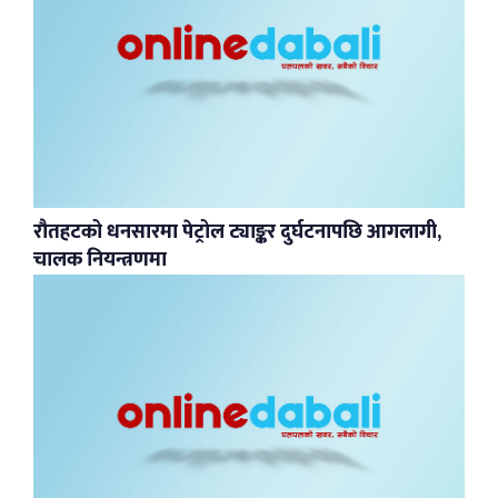
रौतहटको धनसारमा पेट्रोल ट्याङ्कर दुर्घटनापछि आगलागी,
चालक नियन्त्रणमा