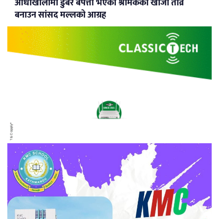
आँधीखोलामा डुबेर बेपत्ता भएका श्रमिकको खोजी तीव्र
बनाउन सांसद मल्लको आग्रह