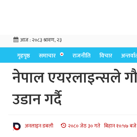
आज :
२०८३ श्रावण, २३
गृहपृष्ठ
समाचार
राजनीति
विचार
अन्तर्वार्
नेपाल एयरलाइन्सले गौतमबु
उडान गर्दै
अनलाइन डबली
२०८० जेठ ३० गते बिहान १०:५७ बजे