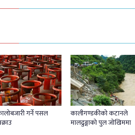
कालोबजारी गर्ने पसल
कालीगण्डकीको कटानले
क्राउ
मालढुङ्गाको पुल जोखिममा