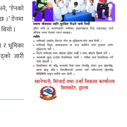
भने, ‘ऐनको
 छ ।’ ऐनमा
 थियो ।
रण र भूमिका
ंसद्को जारी