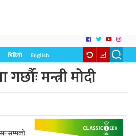
भिडियो
English
र्छौः मन्त्री मोदी
कासनसम्मको