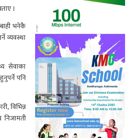
 बताए ।
रबाही भनेकै
ने व्यवस्था
्य सेवाका
नुपर्ने पनि
कारी, विभिन्न
य निजामती