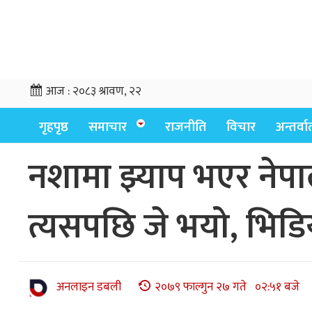
आज :
२०८३ श्रावण, २२
गृहपृष्ठ
समाचार
राजनीति
विचार
अन्तर्वार्
नशामा झ्याप भएर नेपा
त्यसपछि जे भयो, भिड
अनलाइन डबली
२०७९ फाल्गुन २७ गते ०२:५१ बजे