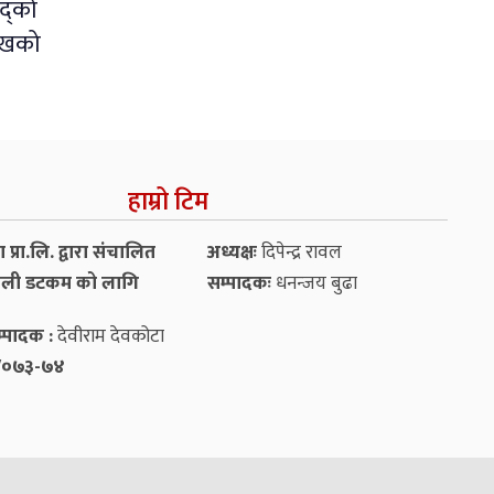
द्को
ुखको
हाम्रो टिम
प्रा.लि. द्वारा संचालित
अध्यक्षः
दिपेन्द्र रावल
ली डटकम को लागि
सम्पादकः
धनन्‍जय बुढा
्पादक :
देवीराम देवकोटा
५४/०७३-७४