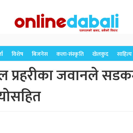
ता
विशेष
बिजनेस
कला-संस्कृति
खेलकुद
साहित्य
ल प्रहरीका जवानले सडकमै
ियोसहित