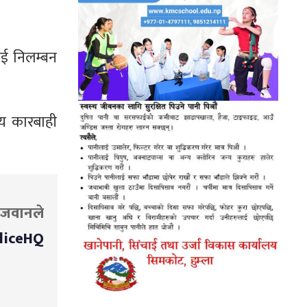
लाई निलम्बन
य कारबाही
ी जवानले
liceHQ