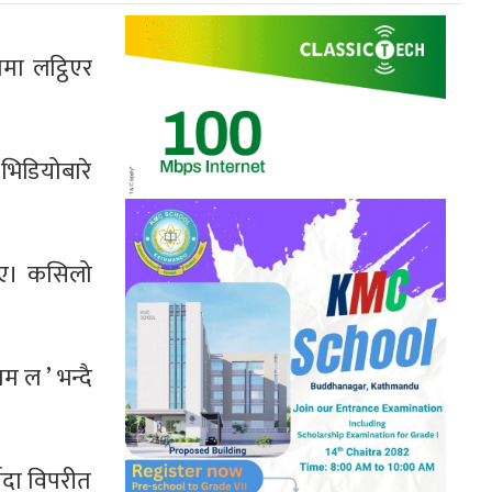
मा लट्ठिएर
 भिडियोबारे
थिए। कसिलो
म ल ’ भन्दै
यादा विपरीत