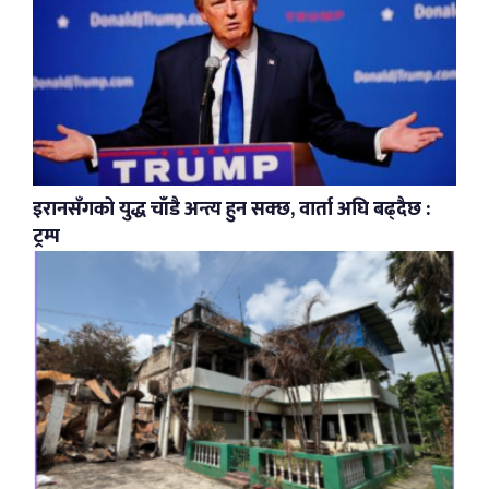
इरानसँगको युद्ध चाँडै अन्त्य हुन सक्छ, वार्ता अघि बढ्दैछ :
ट्रम्प