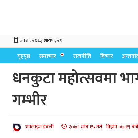
आज :
२०८३ श्रावण, २१
गृहपृष्ठ
समाचार
राजनीति
विचार
अन्तर्वार्
धनकुटा महोत्सवमा भाग
गम्भीर
अनलाइन डबली
२०७९ माघ १५ गते बिहान ०७:१९ बज