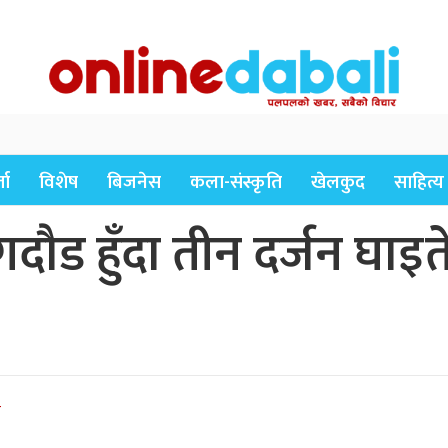
ता
विशेष
बिजनेस
कला-संस्कृति
खेलकुद
साहित्य
दौड हुँदा तीन दर्जन घाइ
े