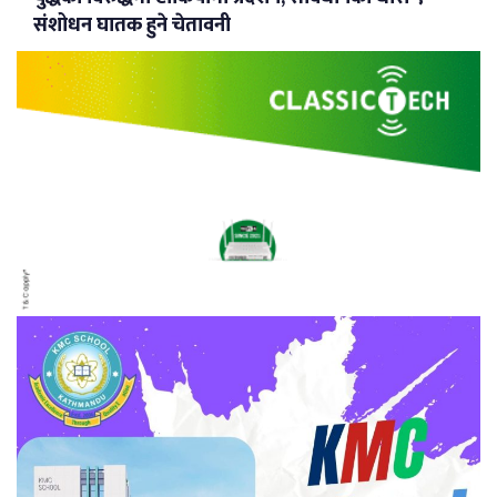
संशोधन घातक हुने चेतावनी