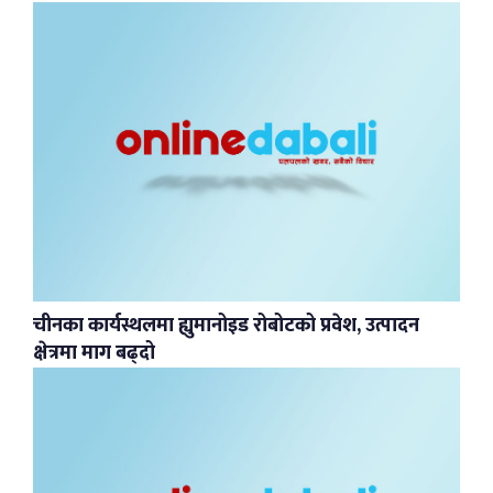
चीनका कार्यस्थलमा ह्युमानोइड रोबोटको प्रवेश, उत्पादन
क्षेत्रमा माग बढ्दो