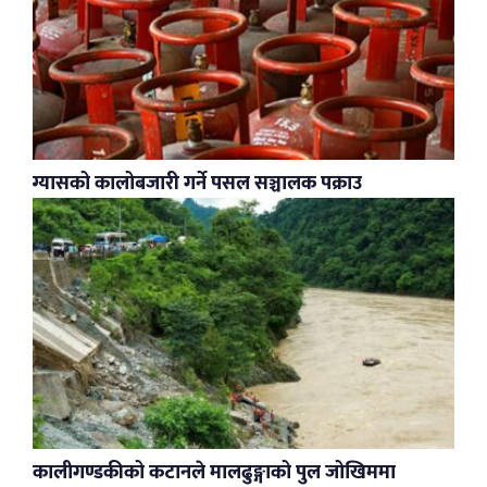
ग्यासको कालोबजारी गर्ने पसल सञ्चालक पक्राउ
कालीगण्डकीको कटानले मालढुङ्गाको पुल जोखिममा