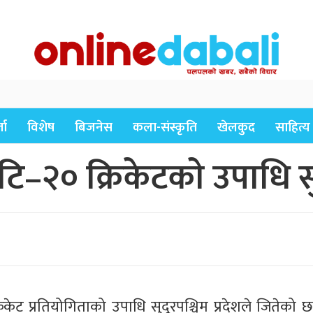
ता
विशेष
बिजनेस
कला-संस्कृति
खेलकुद
साहित्य
 टि–२० क्रिकेटकाे उपाधि सु
क्रिकेट प्रतियोगिताको उपाधि सुदूरपश्चिम प्रदेशले जितेको