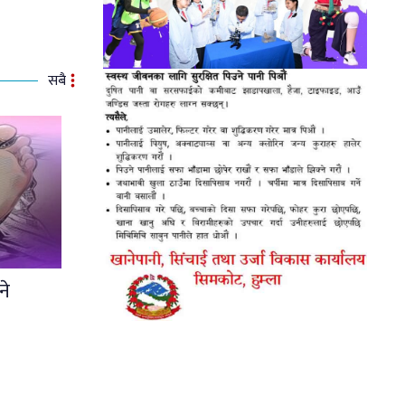
सबै
ने