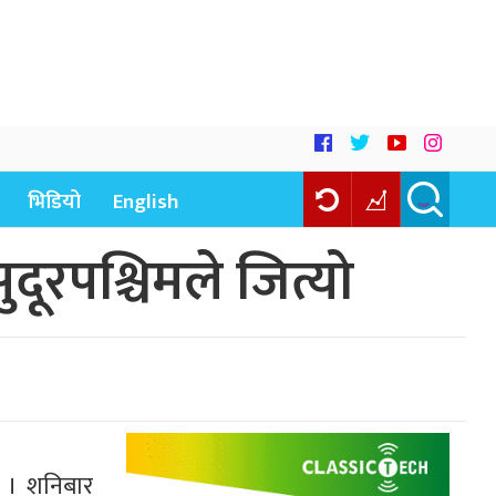
भिडियो
English
दूरपश्चिमले जित्यो
 छ । शनिबार