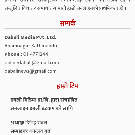
हामीले खासगरी खोजमूलक समाचारलाई स्थान दिने गरेका छौं ।
सन्तुलित विचार र समाचार सामाग्री हाम्रो अनलाइनको प्राथमिकता हो ।
सम्पर्क
Dabali Media Pvt. Ltd.
Anamnagar Kathmandu
Phone :
01-4771244
onlinedabali@gmail.com
dabalinews@gmail.com
हाम्रो टिम
डबली मिडिया प्रा.लि. द्वारा संचालित
अनलाइन डबली डटकम को लागि
अध्यक्षः
दिपेन्द्र रावल
सम्पादकः
धनन्‍जय बुढा