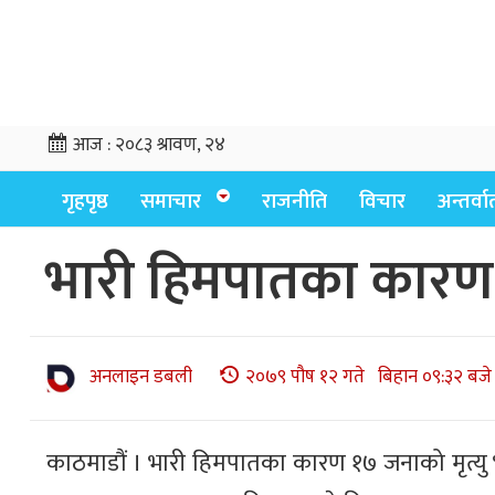
आज :
२०८३ श्रावण, २४
गृहपृष्ठ
समाचार
राजनीति
विचार
अन्तर्वार्
भारी हिमपातका कारण १७
अनलाइन डबली
२०७९ पौष १२ गते बिहान ०९:३२ बजे
काठमाडौं । भारी हिमपातका कारण १७ जनाको मृत्यु भए