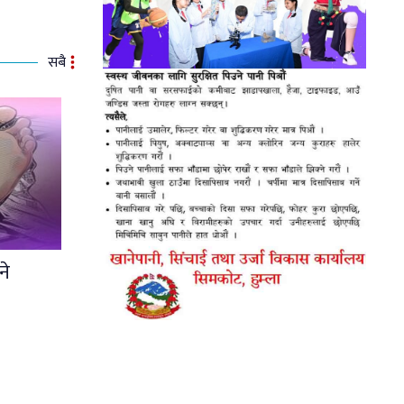
सबै
ने