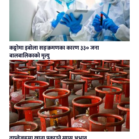
कङ्गोमा इबोला सङ्क्रमणका कारण ३३० जना
बालबालिकाको मृत्यु
ताप्लेजुङमा खाना पकाउने ग्यास अभाव