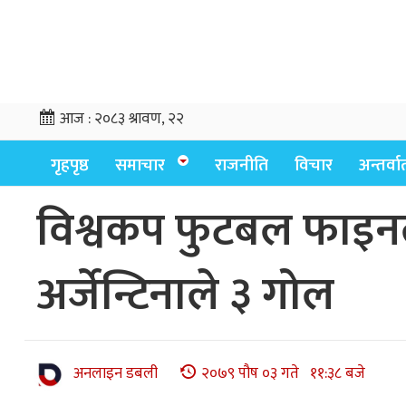
आज :
२०८३ श्रावण, २२
गृहपृष्ठ
समाचार
राजनीति
विचार
अन्तर्वार्
विश्वकप फुटबल फाइनल
अर्जेन्टिनाले ३ गोल
अनलाइन डबली
२०७९ पौष ०३ गते ११:३८ बजे