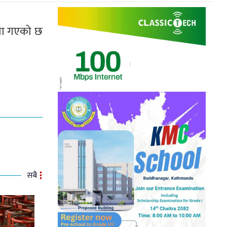
िमा गएको छ
सबै