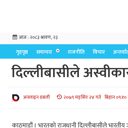
आज :
२०८३ श्रावण, २३
गृहपृष्ठ
समाचार
राजनीति
विचार
अन्तर्वार्
दिल्लीबासीले अस्वीका
अनलाइन डबली
२०७९ मङ्सिर २४ गते बिहान ०९:१० 
काठमाडौं । भारतको राजधानी दिल्लीबासीले भारतीय ज