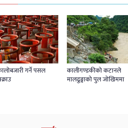
कालोबजारी गर्ने पसल
कालीगण्डकीको कटानले
क्राउ
मालढुङ्गाको पुल जोखिममा