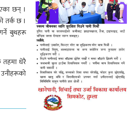
ाएका छन् ।
ो तर्क छ ।
्ने बुथहरू
 तहमा धेरै
ो उनीहरूको