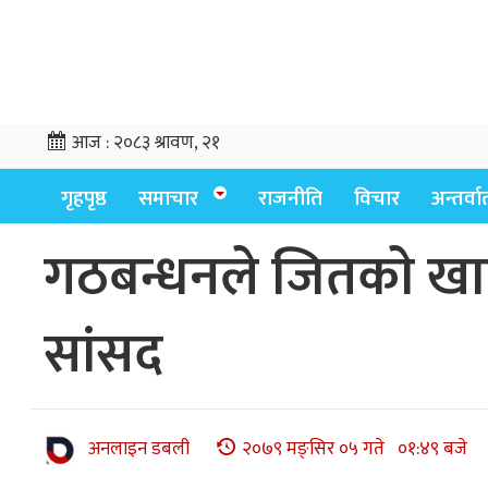
आज :
२०८३ श्रावण, २१
गृहपृष्ठ
समाचार
राजनीति
विचार
अन्तर्वार्
गठबन्धनले जितकाे खाता
सांसद
अनलाइन डबली
२०७९ मङ्सिर ०५ गते ०१:४९ बजे