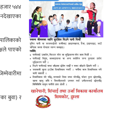
३ हजार ५४४
ची नदेखाएका
४ पालिकाको
क्षले पाएको
िम्मेवारीमा
का बुवा) र