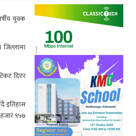
र्षीय युवक
 जिल्लामा
 टिकट दिएर
उँदै इतिहास
० हजार ९५७