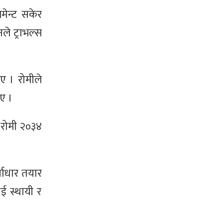
मेन्ट सकेर
े ट्राभल्स
ए । रोमीले
िए ।
ी रोमी २०३४
वाधार तयार
ई स्थायी र