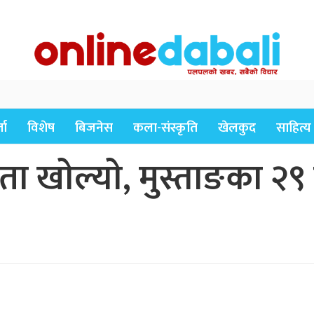
ता
विशेष
बिजनेस
कला-संस्कृति
खेलकुद
साहित्य
 खाेल्याे, मुस्ताङका २९