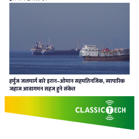
हर्मुज जलमार्ग बारे इरान–ओमान सहमतिनजिक, व्यापारिक
जहाज आवागमन सहज हुने संकेत