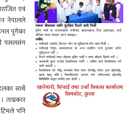
पराजित एवं
ेसन नेपालले
इनल पुगेका
ंदी पसलसंग
ेडलका साथै
। ताम्रकार
 टिमले पनि