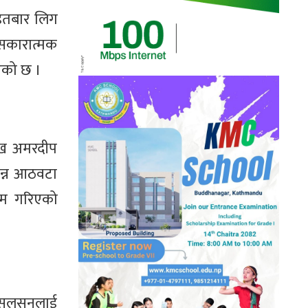
आइतबार लिग
सकारात्मक
एको छ ।
मुख अमरदीप
िन्न आठवटा
यम गरिएको
 सलुसनलाई