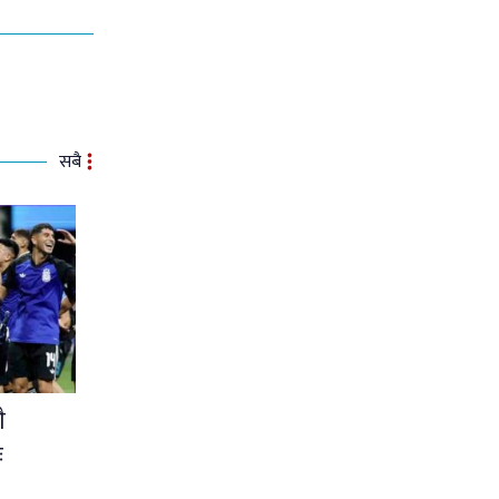
सबै
ै
ः