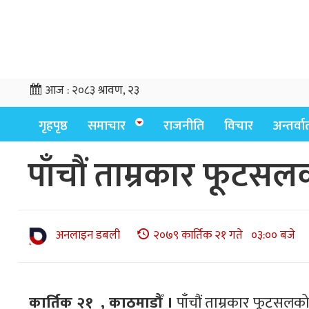
आज :
२०८३ श्रावण, २३
गृहपृष्ठ
समाचार
राजनीति
विचार
अन्तर्वार्
पाँचौं ताम्रकार फूटस
अनलाइन डबली
२०७९ कार्तिक २१ गते ०३:०० बजे
कार्तिक २१ , काठमाडौँ ।
पाँचौं ताम्रकार फूटसलक