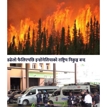
डढेलो फैलिएपछि इन्डोनेसियाको राष्ट्रिय निकुञ्ज बन्द