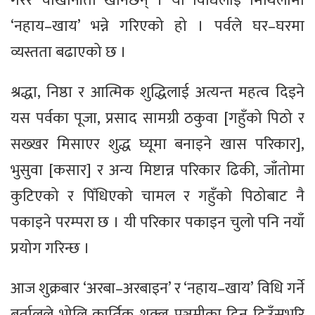
गरेर चोखोनीतो खानेछन् । यो विधिलाई मिथिलामा
‘नहाय–खाय’ भन्ने गरिएको हो । पर्वले घर–घरमा
व्यस्तता बढाएको छ ।
श्रद्धा, निष्ठा र आत्मिक शुद्धिलाई अत्यन्त महत्व दिइने
यस पर्वका पूजा, प्रसाद सामग्री ठकुवा [गहुँको पिठो र
सख्खर मिसाएर शुद्ध घ्यूमा बनाइने खास परिकार],
भुसुवा [कसार] र अन्य मिष्टान्न परिकार ढिकी, जाँतोमा
कुटिएको र पिँधिएको चामल र गहुँको पिठोबाट नै
पकाइने परम्परा छ । यी परिकार पकाइन चुलो पनि नयाँ
प्रयोग गरिन्छ ।
आज शुक्रबार ‘अरबा–अरबाइन’ र ‘नहाय–खाय’ विधि गर्ने
बर्तालुले भोलि कार्तिक शुक्ल पञ्चमीका दिन दिउँसभरि