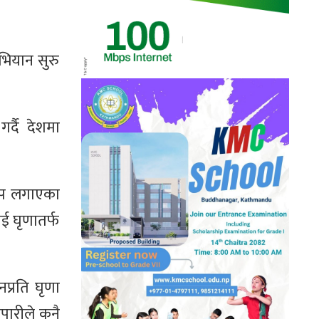
भियान सुरु
र्दै देशमा
रोप लगाएका
ई घृणातर्फ
प्रति घृणा
पारीले कुनै