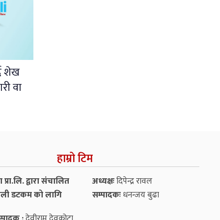
दै शेख
ारी वा
हाम्रो टिम
प्रा.लि. द्वारा संचालित
अध्यक्षः
दिपेन्द्र रावल
ली डटकम को लागि
सम्पादकः
धनन्‍जय बुढा
्पादक :
देवीराम देवकोटा