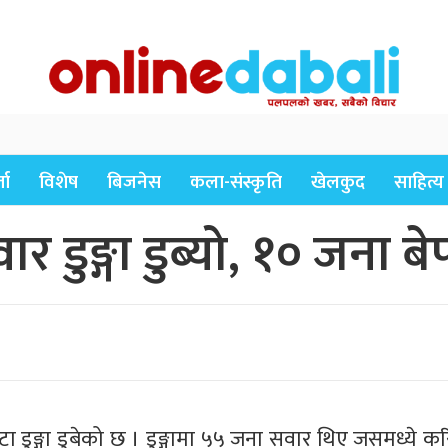
ता
विशेष
बिजनेस
कला-संस्कृति
खेलकुद
साहित्य
डुङ्गा डुब्यो, १० जना बेप
 डुङ्गा डुबेको छ । डुङ्गामा ५५ जना सवार थिए जसमध्ये क