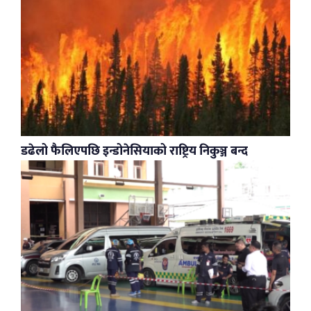
डढेलो फैलिएपछि इन्डोनेसियाको राष्ट्रिय निकुञ्ज बन्द