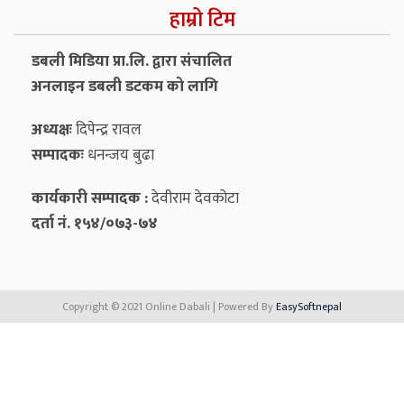
हाम्रो टिम
डबली मिडिया प्रा.लि. द्वारा संचालित
अनलाइन डबली डटकम को लागि
अध्यक्षः
दिपेन्द्र रावल
सम्पादकः
धनन्‍जय बुढा
कार्यकारी सम्पादक :
देवीराम देवकोटा
दर्ता नं. १५४/०७३-७४
Copyright © 2021 Online Dabali | Powered By
EasySoftnepal