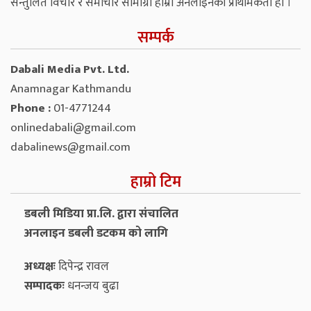
सन्तुलित विचार र समाचार सामाग्री हाम्रो अनलाइनको प्राथमिकता हो ।
सम्पर्क
Dabali Media Pvt. Ltd.
Anamnagar Kathmandu
Phone :
01-4771244
onlinedabali@gmail.com
dabalinews@gmail.com
हाम्रो टिम
डबली मिडिया प्रा.लि. द्वारा संचालित
अनलाइन डबली डटकम को लागि
अध्यक्षः
दिपेन्द्र रावल
सम्पादकः
धनन्‍जय बुढा