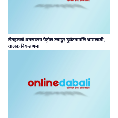
रौतहटको धनसारमा पेट्रोल ट्याङ्कर दुर्घटनापछि आगलागी,
चालक नियन्त्रणमा