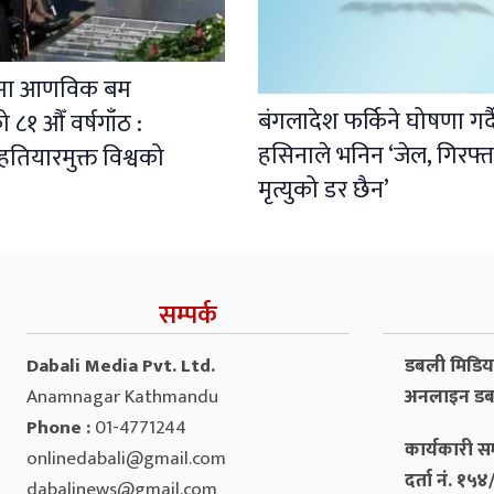
ामा आणविक बम
बंगलादेश फर्किने घोषणा गर्
८१ औँ वर्षगाँठ :
हसिनाले भनिन ‘जेल, गिरफ्त
ियारमुक्त विश्वको
मृत्युको डर छैन’
सम्पर्क
Dabali Media Pvt. Ltd.
डबली मिडिया 
Anamnagar Kathmandu
अनलाइन डब
Phone :
01-4771244
कार्यकारी सम
onlinedabali@gmail.com
दर्ता नं. १
dabalinews@gmail.com