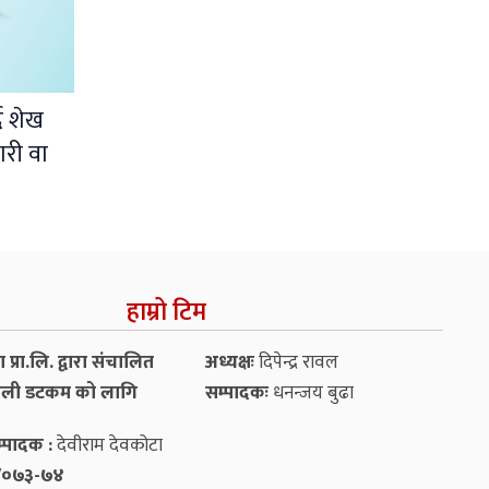
दै शेख
ारी वा
हाम्रो टिम
प्रा.लि. द्वारा संचालित
अध्यक्षः
दिपेन्द्र रावल
ली डटकम को लागि
सम्पादकः
धनन्‍जय बुढा
्पादक :
देवीराम देवकोटा
५४/०७३-७४