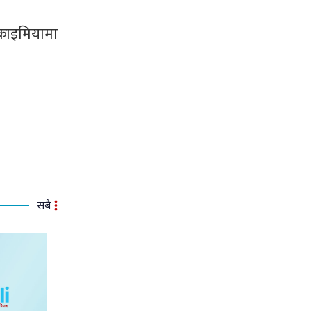
राइमियामा
सबै